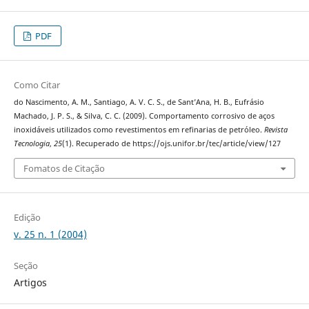
PDF
Como Citar
do Nascimento, A. M., Santiago, A. V. C. S., de Sant’Ana, H. B., Eufrásio
Machado, J. P. S., & Silva, C. C. (2009). Comportamento corrosivo de aços
inoxidáveis utilizados como revestimentos em refinarias de petróleo.
Revista
Tecnologia
,
25
(1). Recuperado de https://ojs.unifor.br/tec/article/view/127
Fomatos de Citação
Edição
v. 25 n. 1 (2004)
Seção
Artigos