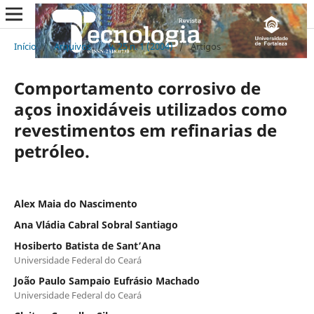
Início
/
Arquivos
/
v. 25 n. 1 (2004)
/
Artigos
Comportamento corrosivo de
aços inoxidáveis utilizados como
revestimentos em refinarias de
petróleo.
Alex Maia do Nascimento
Ana Vládia Cabral Sobral Santiago
Hosiberto Batista de Sant’Ana
Universidade Federal do Ceará
João Paulo Sampaio Eufrásio Machado
Universidade Federal do Ceará