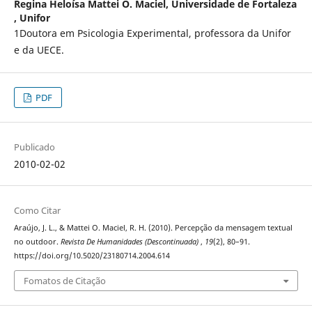
Regina Heloísa Mattei O. Maciel,
Universidade de Fortaleza
, Unifor
1Doutora em Psicologia Experimental, professora da Unifor
e da UECE.
PDF
Publicado
2010-02-02
Como Citar
Araújo, J. L., & Mattei O. Maciel, R. H. (2010). Percepção da mensagem textual
no outdoor.
Revista De Humanidades (Descontinuada)
,
19
(2), 80–91.
https://doi.org/10.5020/23180714.2004.614
Fomatos de Citação