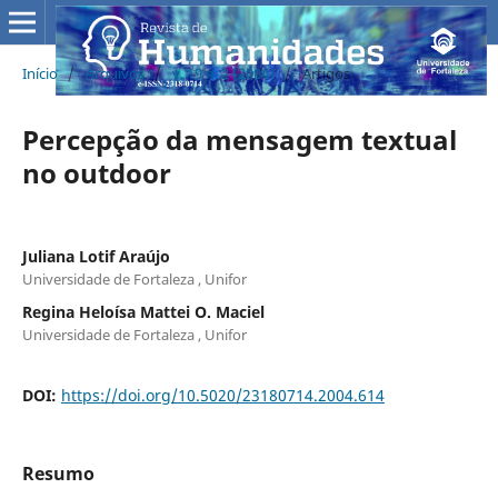
Início
/
Arquivos
/
v. 19 n. 2 (2004)
/
Artigos
Percepção da mensagem textual
no outdoor
Juliana Lotif Araújo
Universidade de Fortaleza , Unifor
Regina Heloísa Mattei O. Maciel
Universidade de Fortaleza , Unifor
DOI:
https://doi.org/10.5020/23180714.2004.614
Resumo