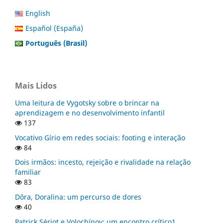
English
Español (España)
Português (Brasil)
Mais Lidos
Uma leitura de Vygotsky sobre o brincar na
aprendizagem e no desenvolvimento infantil
137
Vocativo Gírio em redes sociais: footing e interação
84
Dois irmãos: incesto, rejeição e rivalidade na relação
familiar
83
Dôra, Doralina: um percurso de dores
40
Patrick Sériot e Volochínov: um encontro crítico1