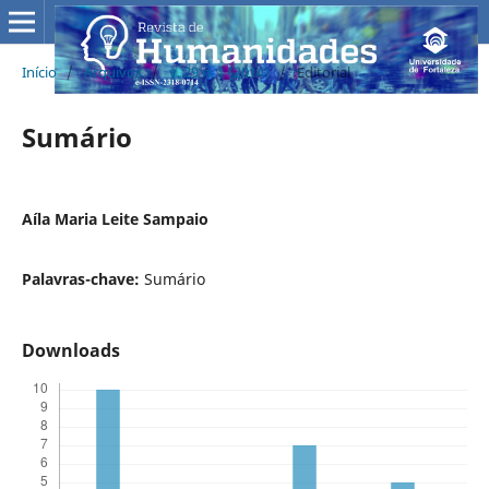
Início
/
Arquivos
/
v. 29 n. 1 (2014)
/
Editorial
Sumário
Aíla Maria Leite Sampaio
Palavras-chave:
Sumário
Downloads