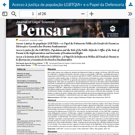
Acesso à justiça da população LGBTQIA+ e o Papel da Defensoria Pública do Estado do Paraná na Efetivação e Garantia dos Direitos Fundamentais