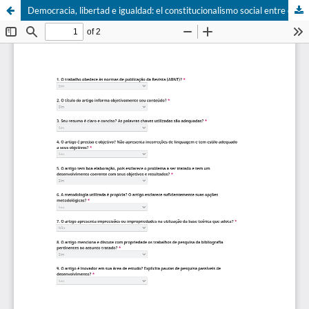
Democracia, libertad e igualdad: el constitucionalismo social entre el equilibrio, la autoridad y la intervención Estatal