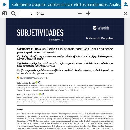
Sofrimento psíquico, adolescência e efeitos pandêmicos: Análise de atendimentos psicoterapêuticos em clínica-escola