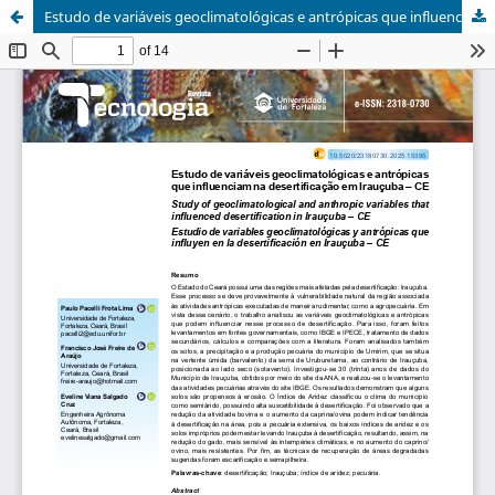
Estudo de variáveis geoclimatológicas e antrópicas que influenciam na desertificação em Irauçuba - CE