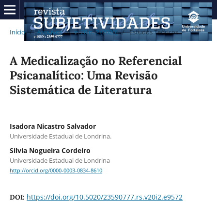
Início
/
Arquivos
/
v. 20 n. 2 (2020)
/
Estudos Teóricos
A Medicalização no Referencial
Psicanalítico: Uma Revisão
Sistemática de Literatura
Isadora Nicastro Salvador
Universidade Estadual de Londrina.
Silvia Nogueira Cordeiro
Universidade Estadual de Londrina
http://orcid.org/0000-0003-0834-8610
https://doi.org/10.5020/23590777.rs.v20i2.e9572
DOI: