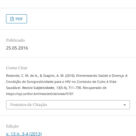
PDF
Publicado
25.05.2016
Como Citar
Resende, C. M. de A., & Szapiro, A. M. (2016). Entremeando Saúde e Doença: A
Condição de Soropositividade para o HIV no Contexto de Culto à Vida
Saudável.
Revista Subjetividades
,
13
(3-4), 711–730. Recuperado de
https://ojs.unifor.br/rmes/article/view/5101
Fomatos de Citação
Edição
v. 13 n. 3-4 (2013)