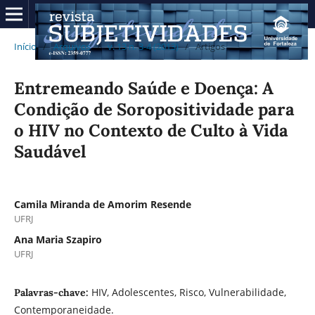
Início
/
Arquivos
/
v. 13 n. 3-4 (2013)
/
Artigos
Entremeando Saúde e Doença: A
Condição de Soropositividade para
o HIV no Contexto de Culto à Vida
Saudável
Camila Miranda de Amorim Resende
UFRJ
Ana Maria Szapiro
UFRJ
HIV, Adolescentes, Risco, Vulnerabilidade,
Palavras-chave:
Contemporaneidade.