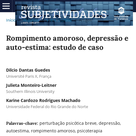
Início
/
Arquivos
/
v. 8 n. 3 (2008)
/
Artigos
Rompimento amoroso, depressão e
auto-estima: estudo de caso
Dilcio Dantas Guedes
Université Paris X, França
Julieta Monteiro-Leitner
Southern Illinois University
Karine Cardozo Rodrigues Machado
Universidade Federal do Rio Grande do Norte
perturbação psicótica breve, depressão,
Palavras-chave:
autoestima, rompimento amoroso, psicoterapia