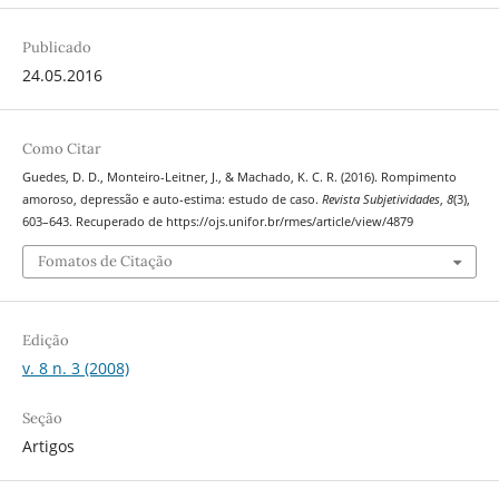
Publicado
24.05.2016
Como Citar
Guedes, D. D., Monteiro-Leitner, J., & Machado, K. C. R. (2016). Rompimento
amoroso, depressão e auto-estima: estudo de caso.
Revista Subjetividades
,
8
(3),
603–643. Recuperado de https://ojs.unifor.br/rmes/article/view/4879
Fomatos de Citação
Edição
v. 8 n. 3 (2008)
Seção
Artigos