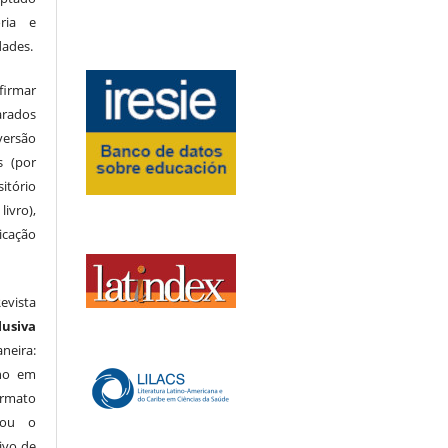
ria e
dades.
firmar
arados
versão
s (por
itório
ivro),
icação
evista
lusiva
neira:
lho em
rmato
 ou o
ivo de