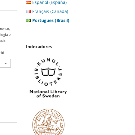
Español (España)
Français (Canada)
Português (Brasil)
imento,
ologia e
ault.
Indexadores
446