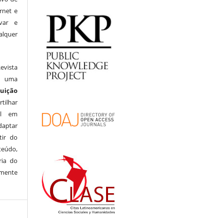
rnet e
var e
lquer
evista
ob uma
uição
ilhar
al em
daptar
tir do
teúdo,
ria do
lmente