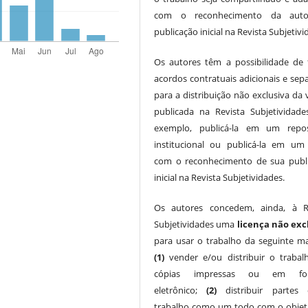
com o reconhecimento da auto
publicação inicial na Revista Subjetivi
Os autores têm a possibilidade de 
acordos contratuais adicionais e sep
para a distribuição não exclusiva da 
publicada na Revista Subjetividade
exemplo, publicá-la em um repos
institucional ou publicá-la em um l
com o reconhecimento de sua publ
inicial na Revista Subjetividades.
Os autores concedem, ainda, à R
Subjetividades uma
licença não exc
para usar o trabalho da seguinte ma
(1)
vender e/ou distribuir o traba
cópias impressas ou em fo
eletrônico;
(2)
distribuir partes
trabalho como um todo com o objet