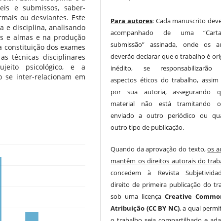
ceis e submissos, saber-
rmais ou desviantes. Este
Para autores
: Cada manuscrito deve
a e disciplina, analisando
acompanhado de uma “Cart
pos e almas e na produção
submissão” assinada, onde os au
na constituição dos exames
deverão declarar que o trabalho é ori
as técnicas disciplinares
jeito psicológico, e a
inédito, se responsabilizarão 
co se inter-relacionam em
aspectos éticos do trabalho, assi
por sua autoria, assegurando 
material não está tramitando o
enviado a outro periódico ou qu
outro tipo de publicação.
Quando da aprovação do texto,
os a
mantêm os direitos autorais do trab
concedem à Revista Subjetivida
direito de primeira publicação do tr
sob uma licença
Creative Commo
Atribuição (CC BY NC)
, a qual permi
o trabalho seja compartilhado e ad