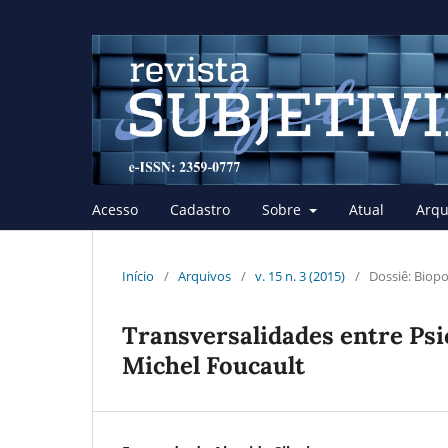
Acesso
Cadastro
Sobre
Atual
Arqu
Início
/
Arquivos
/
v. 15 n. 3 (2015)
/
Dossiê: Biopol
Transversalidades entre Psic
Michel Foucault