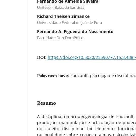
Fernando de Almeida Silveira
Unifesp – Baixada Santista
Richard Theisen Simanke
Universidade Federal de Juíz de Fora
Fernando A. Figueira do Nascimento
Faculdade Don Domênico
https://doi.org/10.5020/23590777.15.3.438-
DOI:
Foucault, psicologia e disciplin
Palavras-chave:
Resumo
A disciplina, na arqueogenealogia de Foucault
produção, manipulação e articulação de poder
do sujeito disciplinar foi elemento funci
racionalidade sobre corpos e almas psicologizáv