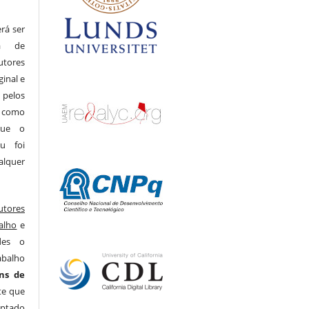
rá ser
a de
tores
ginal e
pelos
m como
que o
u foi
alquer
utores
alho
e
des o
abalho
ns de
te que
aptado