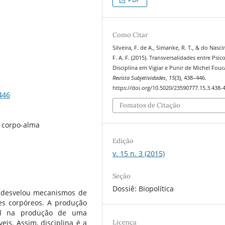
Como Citar
Silveira, F. de A., Simanke, R. T., & do Nasc
F. A. F. (2015). Transversalidades entre Psic
Disciplina em Vigiar e Punir de Michel Fouc
Revista Subjetividades
,
15
(3), 438–446.
https://doi.org/10.5020/23590777.15.3.438-
446
Fomatos de Citação
a, corpo-alma
Edição
v. 15 n. 3 (2015)
Seção
Dossiê: Biopolítica
, desvelou mecanismos de
es corpóreos. A produção
onal na produção de uma
Licença
eis. Assim, disciplina é a