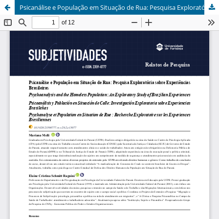
Psicanálise e População em Situação de Rua: Pesquisa Exploratória sobre Experiências Brasileiras