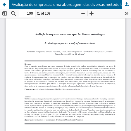
Avaliação de empresas: uma abordagem das diversas metodologias