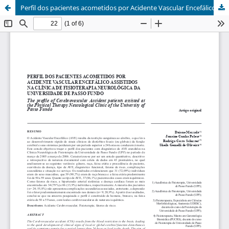
Perfil dos pacientes acometidos por Acidente Vascular Encefálico assistidos na clínica de fisioterapia neurológica da Universidade de Passo Fundo